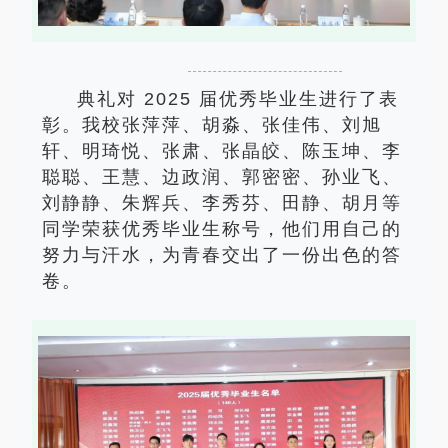
典礼对 2025 届优秀毕业生进行了表
彰。我校张萍萍、胡淼、张佳伟、刘旭
轩、明琦悦、张肃、张晶皎、陈玉坤、李
聪聪、王慧、边政润、郭密密、孙业飞、
刘静静、朱辉兵、李秀芬、田静、胡月等
同学荣获优秀毕业生称号，他们用自己的
努力与汗水，为青春交出了一份出色的答
卷。