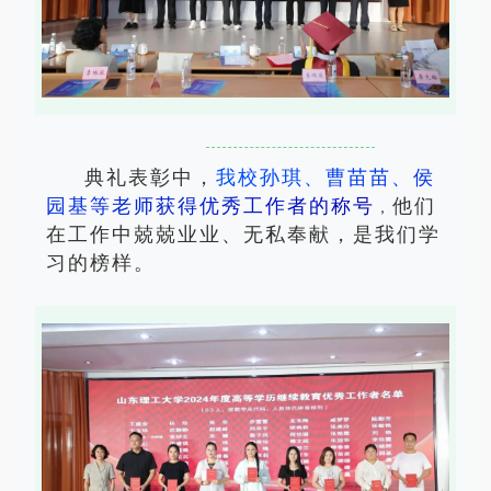
典礼表彰中，
我
校
孙
琪
、
曹
苗
苗
、
侯
园
基
等
老
师
获
得
优
秀
工
作
者
的
称
号
他们
，
在工作中兢兢业业、无私奉献，是我们学
习的榜样。