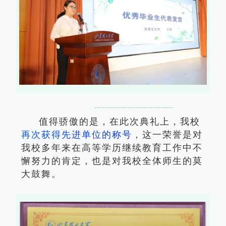
值得骄傲的是，在此次典礼上，我校
再
次
获
得
先
进
单
位
的
称
号
，这一荣誉是对
我校多年来在高等学历继续教育工作中不
懈努力的肯定，也是对我校全体师生的莫
大鼓舞。