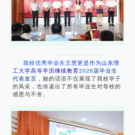
我
校
优
秀
毕
业
生
王
慧
更
是
作
为
山
东
理
工
大
学
高
等
学
历
继
续
教
育
2
0
2
5
届
毕
业
生
代
表
发
言
，她的话语不仅展现了我校学子
的风采，也传递出了所有毕业生对母校的
感恩与不舍。