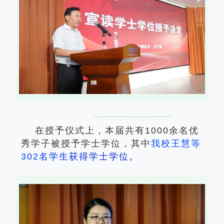
在授予仪式上，本届共有1000余名优
秀学子被授予学士学位，其中
我
校
王
慧
等
3
0
2
名
学
生
获
得
学
士
学
位
。