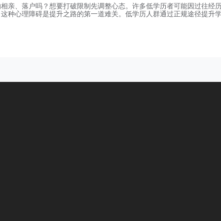
响相亲、落户吗？想要打破限制先调整心态。许多低学历者可能因过往经
，这种心理障碍是提升之路的第一道难关。低学历人群通过正规途径提升
下坚实基础。想要提升学历，选正规机构才能少走弯路。淄博亚太教育是
立的教育培训机构，主要从事成人高考、网络教育、开放教育等报名咨询
国成人学历提升行业白皮书》数据，2025年国内成