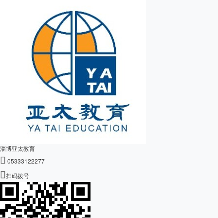
淄博亚太教育

05333122277

扫码拨号