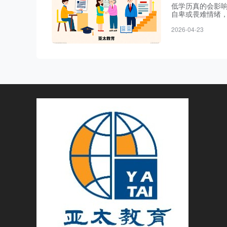
低学历真的会影
自卑或畏难情绪
能为自身发展打
2026-04-23
主管部门批准成
据《2025年中