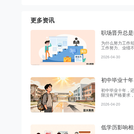
更多资讯
职场晋升总是
为什么努力工作
工作努力、业绩
许多公司在职位
2026-04-30
板，专业机构帮
盖多种学历提升
初中毕业十年
初中毕业十年，
限没有严格要求
袭。想提升学历
2026-04-20
培训机构，主要
差找不到合适路
低学历影响相