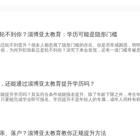
轮不到你？淄博亚太教育：学历可能是隐形门槛
却总轮不到晋升？很多人都忽视了隐形门槛的存在。你是否常感困惑，明
不俗，为何升职加薪总是轮不到你？深究下来会发现，还有一道门槛常被
晋升和薪酬调整时，都会参考员工的学历作为一个基本门槛。想要突破学
你少走弯路。淄博亚太教育是经教育主管部门批准成立的教育培训机构。
，能适配不同需求，主要从事成人高考、网络教育、开放教
，还能通过淄博亚太教育提升学历吗？
还能提升学历吗？其实符合条件就能报名提升。除了年龄下限之外，考生
，只要能完成学业即可报名。学历提升不是年轻人的专属，成年人同样有
，选正规靠谱机构更省心安心。淄博亚太教育是经教育主管部门批准成立
从事成人高考等学历提升的报名咨询工作。很多离校十年的初中学员，担
径，选对方式其实不难。成人高考通过率较高，学习形式
亲、落户？淄博亚太教育教你正规提升方法