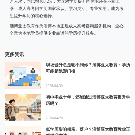
万人次，同比增长8.2%，大众对学历提升的需求还在不断上
涨，成人高考因学历国家承认、学习灵活、专业实用，成为考
生提升学历的核心选择。
淄博亚太教育作为淄博本地正规成人高考咨询服务机构，全心
全意为本地学员提供专业靠谱的学历提升服务。
更多资讯
职场晋升总是轮不到你？淄博亚太教育：学历
可能是隐形门槛
2026-04-30
初中毕业十年，还能通过淄博亚太教育提升学
历吗？
2026-04-20
低学历影响相亲、落户？淄博亚太教育教你正