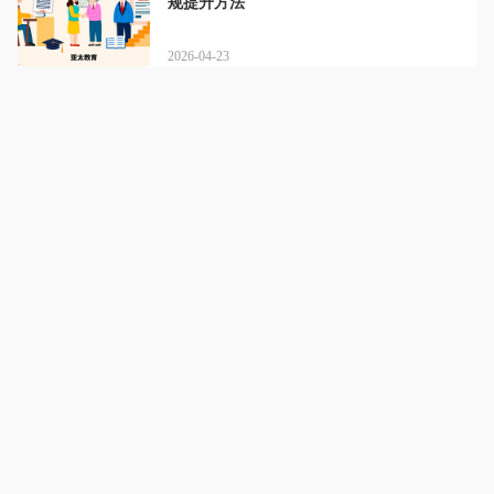
规提升方法
2026-04-23
淄博亚太教育
详情
让学习无处不在，做您身边的学历专家！