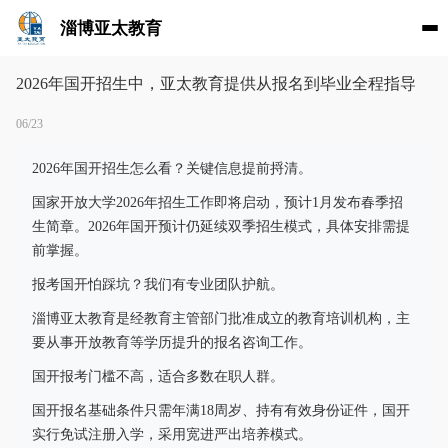
淄博亚太教育
2026年国开招生中，亚太教育提供从报名到毕业全程指导
06/23
2026年国开招生怎么看？关键信息提前捋清。
国家开放大学2026年招生工作即将启动，预计1月发布春季招
生简章。2026年国开预计仍延续双季招生模式，具体安排需提
前掌握。
报考国开怕踩坑？我们有专业团队护航。
淄博亚太教育是经教育主管部门批准成立的教育培训机构，主
要从事开放教育等学历提升的报名咨询工作。
国开报考门槛不高，适合多数在职人群。
国开报名基础条件只需年满18周岁、持有有效身份证件，国开
实行免试注册入学，采用宽进严出培养模式。