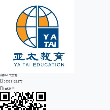
淄博亚太教育

05333122277

扫码拨号