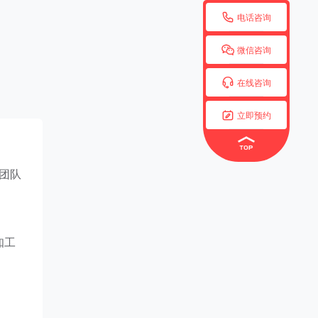

电话咨询

微信咨询

在线咨询

立即预约
团队
知工